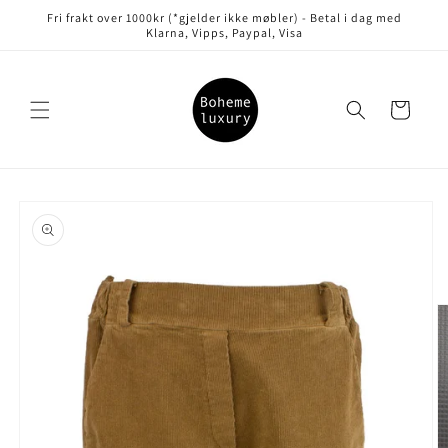
Gå videre
Fri frakt over 1000kr (*gjelder ikke møbler) - Betal i dag med
til
Klarna, Vipps, Paypal, Visa
innholdet
Handlekurv
opp til
roduktinformasjon