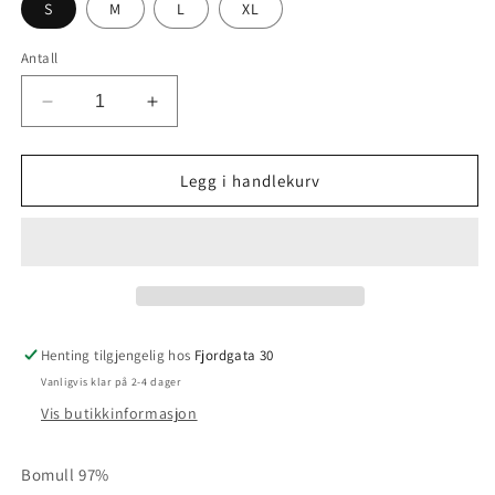
S
M
L
XL
Antall
Senk
Øk
antallet
antallet
for
for
Bukse
Bukse
Legg i handlekurv
kordfløyel
kordfløyel
B12457
B12457
Henting tilgjengelig hos
Fjordgata 30
Vanligvis klar på 2-4 dager
Vis butikkinformasjon
Bomull 97%