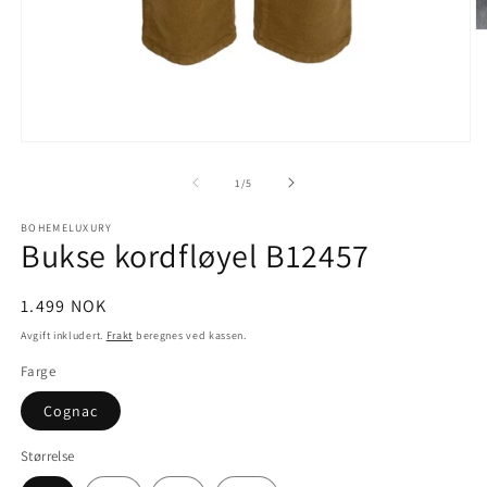
Å
m
2
i
m
Åpne
medie
1
av
1
/
5
i
modal
BOHEMELUXURY
Bukse kordfløyel B12457
Vanlig
1.499 NOK
pris
Avgift inkludert.
Frakt
beregnes ved kassen.
Farge
Cognac
Størrelse