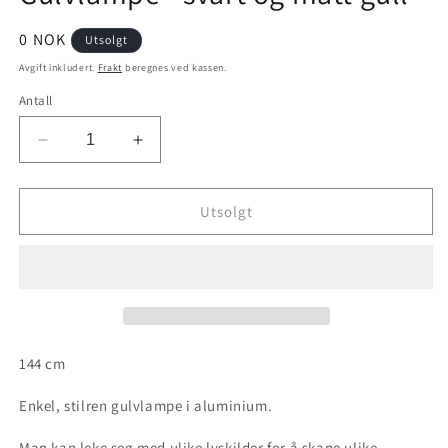
Vanlig
0 NOK
Utsolgt
pris
Avgift inkludert.
Frakt
beregnes ved kassen.
Antall
Senk
Øk
antallet
antallet
for
for
Gulvlampe
Gulvlampe
Utsolgt
-
-
svart
svart
og
og
matt
matt
gull
gull
144 cm
Enkel, stilren gulvlampe i aluminium.
M
an kan leke seg med ulike lyskilder for å skape ulike