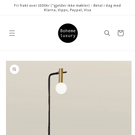
Gå videre
Fri frakt over 1000kr (*gjelder ikke møbler) - Betal i dag med
til
Klarna, Vipps, Paypal, Visa
innholdet
Handlekurv
opp til
roduktinformasjon