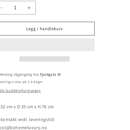
Senk
Øk
antallet
antallet
for
for
Konsollbord
Konsollbord
Legg i handlekurv
i
i
mangotre
mangotre
Henting tilgjengelig hos
Fjordgata 30
Vanligvis klar på 2-4 dager
Vis butikkinformasjon
152 cm x D 35 cm x H 76 cm
 kontakt vedr. leveringstid:
st@bohemeluxury.no