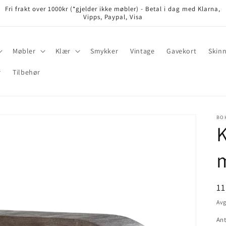
Fri frakt over 1000kr (*gjelder ikke møbler) - Betal i dag med Klarna,
Vipps, Paypal, Visa
Møbler
Klær
Smykker
Vintage
Gavekort
Skinn
r
Tilbehør
BO
K
Va
1
pr
Avg
Ant