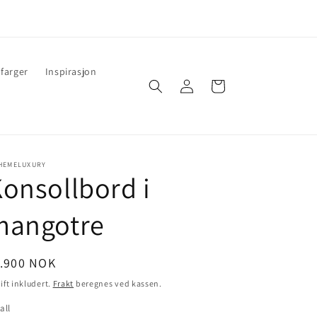
farger
Inspirasjon
Logg
Handlekurv
inn
HEMELUXURY
onsollbord i
mangotre
nlig
1.900 NOK
is
ift inkludert.
Frakt
beregnes ved kassen.
all