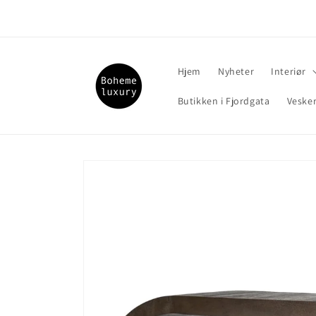
Gå videre
til
innholdet
Hjem
Nyheter
Interiør
Butikken i Fjordgata
Veske
Hopp til
produktinformasjon