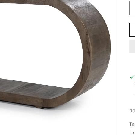
B 
Ta
po